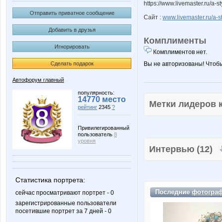
https://www.livemaster.ru/a-
Отправить приватное сообщение
Сайт :
www.livemaster.ru/a-
Добавить в друзья
Комплименты
Игнорировать
Комплиментов нет.
Сделать подарок
Вы не авторизованы! Чтоб
Автофорум главный
популярность:
14770 место
Метки лидеров
рейтинг
2345
?
Привилегированный
пользователь
8
уровня
Интервью (12)
Статистика портрета:
Последние
фотогра
сейчас просматривают портрет - 0
зарегистрированные пользователи
посетившие портрет за 7 дней - 0