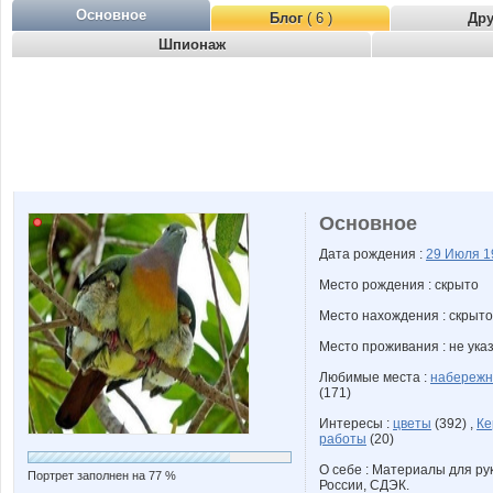
Основное
Блог
( 6 )
Др
Шпионаж
Основное
Дата рождения :
29 Июля
1
Место рождения : скрыто
Место нахождения : скрыто
Место проживания : не ука
Любимые места :
набережн
(171)
Интересы :
цветы
(392) ,
Ке
работы
(20)
О себе : Материалы для ру
Портрет заполнен на 77 %
России, СДЭК.