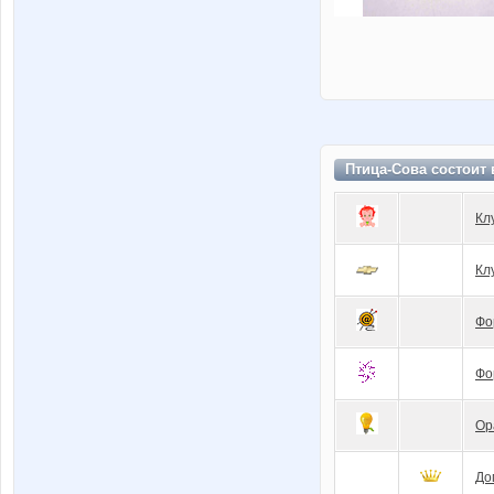
Птица-Сова состоит
Кл
Кл
Фо
Фо
Ор
До